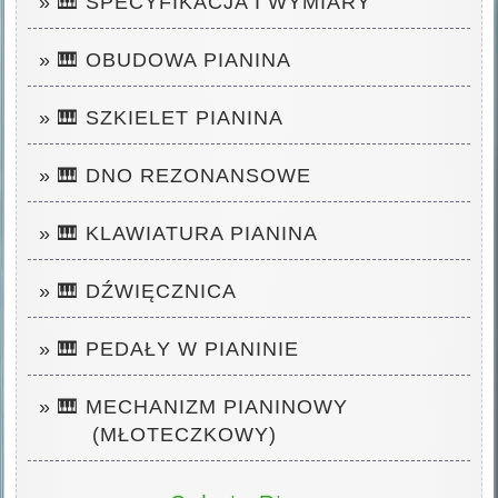
» 🎹 SPECYFIKACJA I WYMIARY
» 🎹 OBUDOWA PIANINA
» 🎹 SZKIELET PIANINA
» 🎹 DNO REZONANSOWE
» 🎹 KLAWIATURA PIANINA
» 🎹 DŹWIĘCZNICA
» 🎹 PEDAŁY W PIANINIE
» 🎹 MECHANIZM PIANINOWY
(MŁOTECZKOWY)