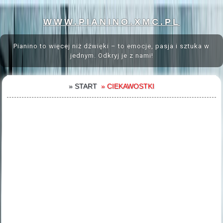
WWW.PIANINO.XMC.PL
Pianino to więcej niż dźwięki – to emocje, pasja i sztuka w
jednym. Odkryj je z nami!
» START
» CIEKAWOSTKI