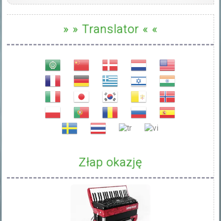
» » Translator « «
Złap okazję