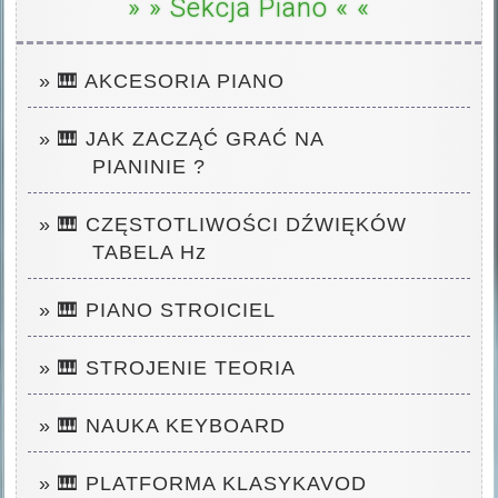
» » Sekcja Piano « «
» 🎹
AKCESORIA PIANO
» 🎹 JAK ZACZĄĆ GRAĆ NA
PIANINIE ?
» 🎹 CZĘSTOTLIWOŚCI DŹWIĘKÓW
TABELA
Hz
» 🎹 PIANO STROICIEL
» 🎹 STROJENIE TEORIA
» 🎹 NAUKA KEYBOARD
» 🎹 PLATFORMA KLASYKAVOD