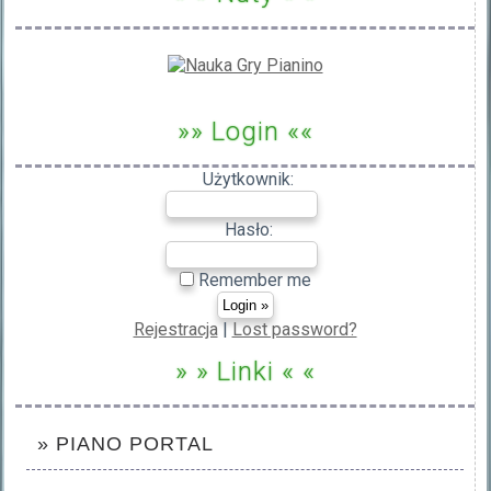
»» Login ««
Użytkownik:
Hasło:
Remember me
Rejestracja
|
Lost password?
» » Linki « «
» PIANO PORTAL