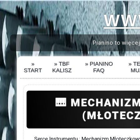
WWW
Pianino to więcej
»
» TBF
» PIANINO
» T
START
KALISZ
FAQ
MU
🎹 MECHANIZ
(MŁOTEC
Serce Instrumentu : Mechanizm Młoteczkow