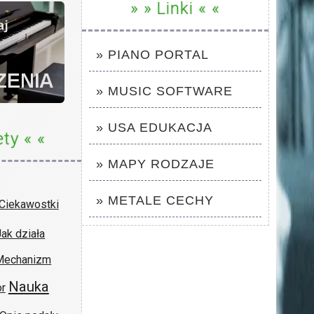
» » Linki « «
» PIANO PORTAL
» MUSIC SOFTWARE
» USA EDUKACJA
ety « «
» MAPY RODZAJE
» METALE CECHY
Ciekawostki
Jak działa
Mechanizm
Nauka
r