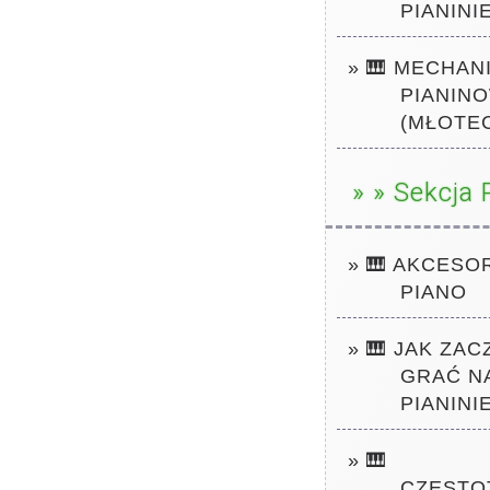
PIANINI
» 🎹 MECHAN
PIANIN
(MŁOTE
» » Sekcja 
» 🎹
AKCESOR
PIANO
» 🎹 JAK ZAC
GRAĆ N
PIANINIE
» 🎹
CZĘSTO