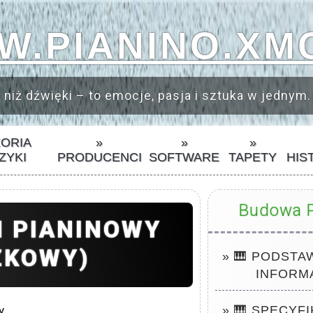
.PIANINO.XM
 niż dźwięki – to emocje, pasja i sztuka w jednym.
EORIA
»
»
»
ZYKI
PRODUCENCI
SOFTWARE
TAPETY
HIS
Budowa P
M PIANINOWY
ZKOWY)
» 🎹 PODST
INFORM
y
» 🎹 SPECYFI