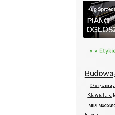
» » Etyki
Budowa
Dźwięcznica
Klawiatura
MIDI
Moderato