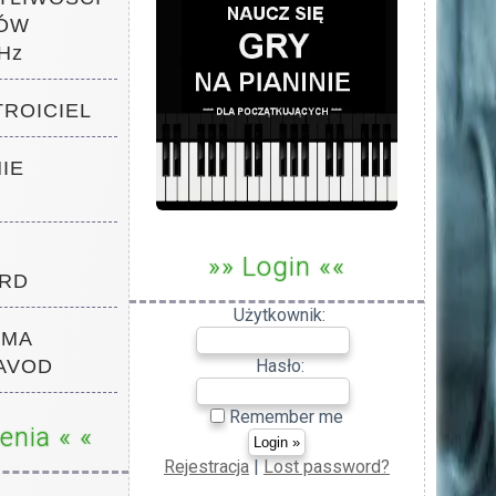
ÓW
Hz
TROICIEL
NIE
»» Login ««
RD
Użytkownik:
RMA
Hasło:
AVOD
Remember me
enia « «
Rejestracja
|
Lost password?