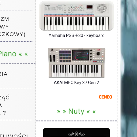
E
IZM
OWY
CZKOWY)
Yamaha PSS-E30 - keyboard
Piano « «
IA
AKAI MPC Key 37 Gen 2
ZĄĆ
A
» » Nuty « «
 ?
TLIWOŚCI