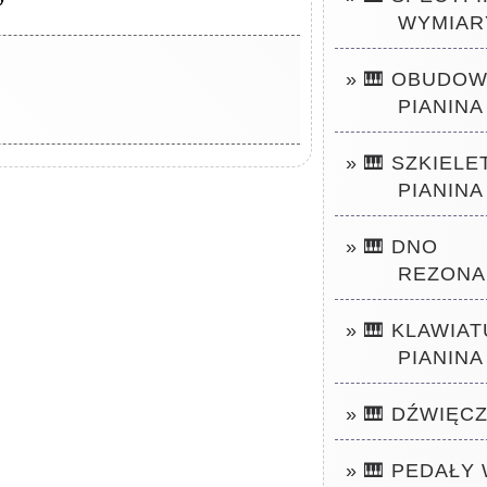
WYMIAR
» 🎹 OBUDO
PIANINA
» 🎹 SZKIELE
PIANINA
» 🎹 DNO
REZON
» 🎹 KLAWIA
PIANINA
» 🎹 DŹWIĘC
» 🎹 PEDAŁY