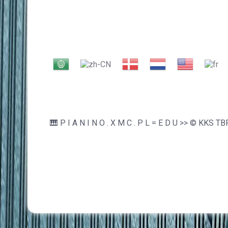
🎹 P I A N I N O . X M C . P L = E D U >> © KKS