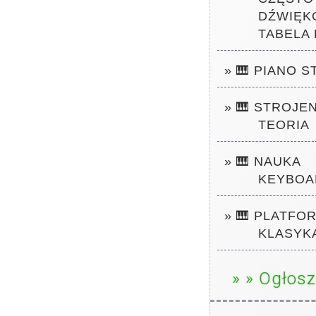
DŹWIĘK
TABELA
» 🎹 PIANO S
» 🎹 STROJE
TEORIA
» 🎹 NAUKA
KEYBOA
» 🎹 PLATFO
KLASYK
» » Ogłosz