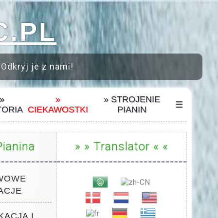
C.PL
 Odkryj je z nami!
»
»
» STROJENIE
☰
TORIA
CIEKAWOSTKI
PIANIN
ianina
» » Translator « «
AWOWE
ACJE
KACJA I