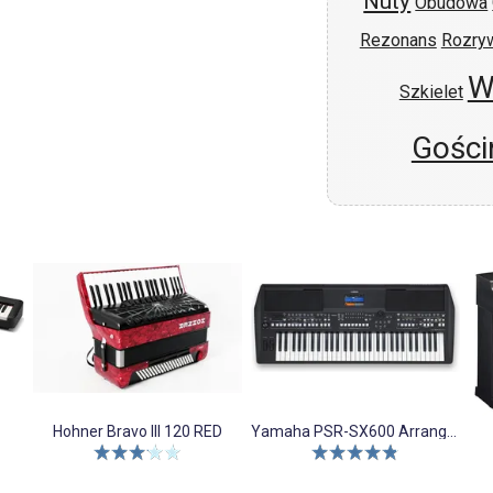
Nuty
Obudowa
Rezonans
Rozry
W
Szkielet
Gości
Hohner Bravo III 120 RED
Yamaha PSR-SX600 Arranger Workstation