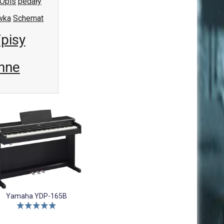
Opis
pedały
wka
Schemat
pisy
nne
Yamaha YDP-165B