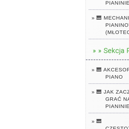
PIANINI
» 🎹 MECHAN
PIANIN
(MŁOTE
» » Sekcja 
» 🎹
AKCESOR
PIANO
» 🎹 JAK ZAC
GRAĆ N
PIANINIE
» 🎹
CZĘSTO