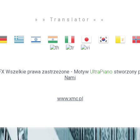
» » Translator « «
 TBFX Wszelkie prawa zastrzeżone - Motyw
UltraPiano
stworzony 
Nami
www.xmc.pl