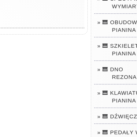
WYMIAR
» 🎹 OBUDO
PIANINA
» 🎹 SZKIELE
PIANINA
» 🎹 DNO
REZON
» 🎹 KLAWIA
PIANINA
» 🎹 DŹWIĘC
» 🎹 PEDAŁY