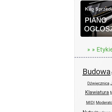
» » Etyki
Budowa
Dźwięcznica
Klawiatura
MIDI
Moderato