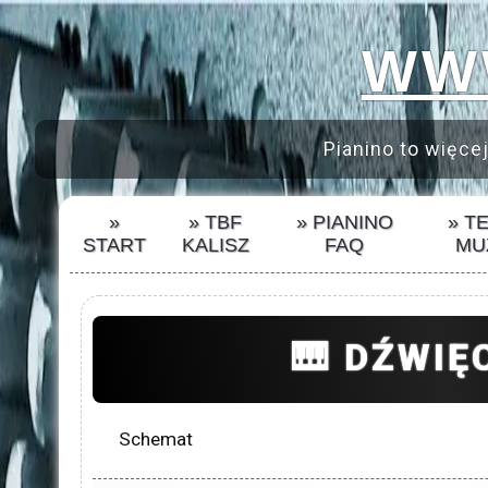
WWW
Pianino to więcej
»
» TBF
» PIANINO
» T
START
KALISZ
FAQ
MU
🎹 DŹWIĘ
Schemat