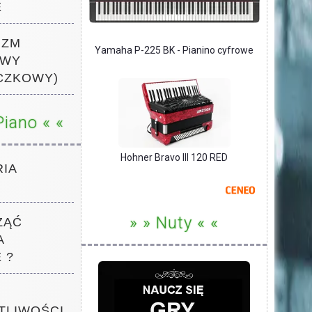
E
IZM
Yamaha P-225 BK - Pianino cyfrowe
OWY
CZKOWY)
Piano « «
Hohner Bravo III 120 RED
IA
» » Nuty « «
ZĄĆ
A
 ?
TLIWOŚCI