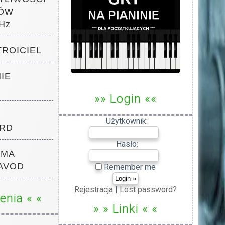
ÓW
Hz
TROICIEL
NIE
»» Login ««
Użytkownik:
RD
Hasło:
RMA
AVOD
Remember me
Rejestracja
|
Lost password?
enia « «
» » Linki « «