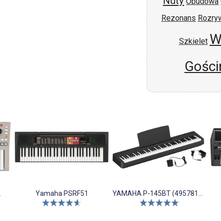
Nuty
Obudowa
Rezonans
Rozry
W
Szkielet
Gości
2
Yamaha PSRF51
YAMAHA P-145BT (4957812710817)