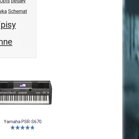
Opis
pedały
wka
Schemat
pisy
nne
Yamaha PSR-S670