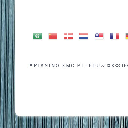
🎹 P I A N I N O . X M C . P L = E D U >> © KKS