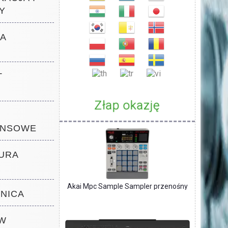
Y
WA
T
Złap okazję
ANSOWE
TURA
Akai Mpc Sample Sampler przenośny
ZNICA
 W