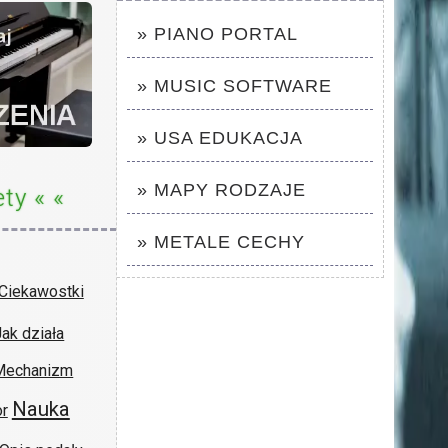
» PIANO PORTAL
» MUSIC SOFTWARE
» USA EDUKACJA
» MAPY RODZAJE
ety « «
» METALE CECHY
Ciekawostki
Jak działa
Mechanizm
Nauka
r