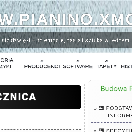
.PIANINO.XM
 niż dźwięki – to emocje, pasja i sztuka w jednym.
EORIA
»
»
»
ZYKI
PRODUCENCI
SOFTWARE
TAPETY
HIS
Budowa P
CZNICA
» 🎹 PODST
INFORM
» 🎹 SPECYFI