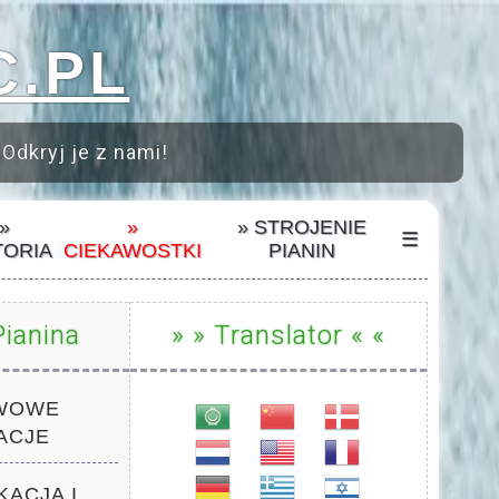
C.PL
 Odkryj je z nami!
»
»
» STROJENIE
☰
TORIA
CIEKAWOSTKI
PIANIN
ianina
» » Translator « «
AWOWE
ACJE
KACJA I