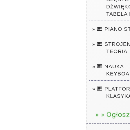
DŹWIĘK
TABELA
» 🎹 PIANO S
» 🎹 STROJE
TEORIA
» 🎹 NAUKA
KEYBOA
» 🎹 PLATFO
KLASYK
» » Ogłosz