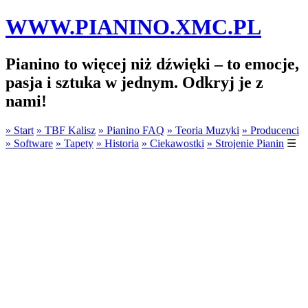
WWW.PIANINO.XMC.PL
Pianino to więcej niż dźwięki – to emocje,
pasja i sztuka w jednym. Odkryj je z
nami!
» Start
» TBF Kalisz
» Pianino FAQ
» Teoria Muzyki
» Producenci
» Software
» Tapety
» Historia
» Ciekawostki
» Strojenie Pianin
☰