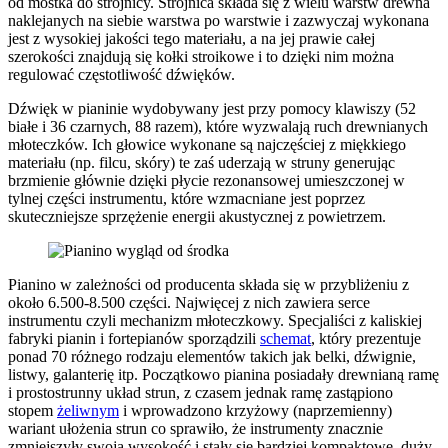
od mostka do strojnicy. Strojnica składa się z wielu warstw drewna
naklejanych na siebie warstwa po warstwie i zazwyczaj wykonana
jest z wysokiej jakości tego materiału, a na jej prawie całej
szerokości znajdują się kołki stroikowe i to dzięki nim można
regulować częstotliwość dźwięków.
Dźwięk w pianinie wydobywany jest przy pomocy klawiszy (52
białe i 36 czarnych, 88 razem), które wyzwalają ruch drewnianych
młoteczków. Ich głowice wykonane są najczęściej z miękkiego
materiału (np. filcu, skóry) te zaś uderzają w struny generując
brzmienie głównie dzięki płycie rezonansowej umieszczonej w
tylnej części instrumentu, które wzmacniane jest poprzez
skuteczniejsze sprzężenie energii akustycznej z powietrzem.
Pianino w zależności od producenta składa się w przybliżeniu z
około 6.500-8.500 części. Najwięcej z nich zawiera serce
instrumentu czyli mechanizm młoteczkowy. Specjaliści z kaliskiej
fabryki pianin i fortepianów sporządzili
schemat
, który prezentuje
ponad 70 różnego rodzaju elementów takich jak belki, dźwignie,
listwy, galanterię itp. Początkowo pianina posiadały drewnianą ramę
i prostostrunny układ strun, z czasem jednak ramę zastąpiono
stopem
żeliwnym
i wprowadzono krzyżowy (naprzemienny)
wariant ułożenia strun co sprawiło, że instrumenty znacznie
zmniejszyły swoją wysokość i stały się bardziej kompaktowe, duży