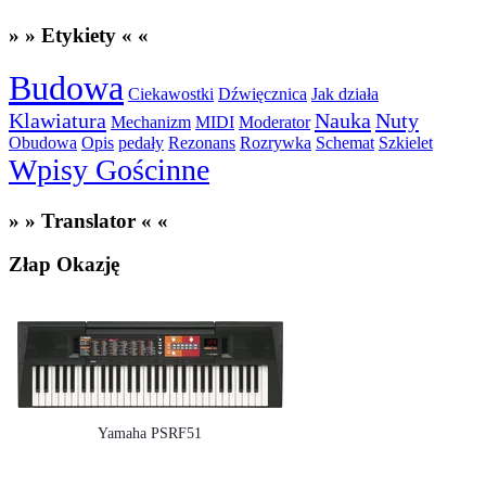
» » Etykiety « «
Budowa
Ciekawostki
Dźwięcznica
Jak działa
Klawiatura
Nauka
Nuty
Mechanizm
MIDI
Moderator
Obudowa
Opis
pedały
Rezonans
Rozrywka
Schemat
Szkielet
Wpisy Gościnne
» » Translator « «
Złap Okazję
Yamaha PSRF51