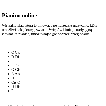
Pianino online
Wirtualna klawiatura to innowacyjne narzędzie muzyczne, które
umożliwia eksplorację świata dźwięków i imituje tradycyjną
klawiaturę pianina, umożliwiając grę poprzez przeglądarkę.
C
Cis
D
Dis
E
F
Fis
G
Gis
A
Ais
H
Cis
C
D
Dis
E