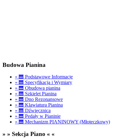
Budowa Pianina
» 🎹 Podstawowe Informacje
» 🎹 Specyfikacja i Wymiary
» 🎹 Obudowa pianina
» 🎹 Szkielet Pianina
» 🎹 Dno Rezonansowe
» 🎹 Klawiatura Pianina
» 🎹 Dźwięcznica
» 🎹 Pedały w Pianinie
» 🎹 Mechanizm PIANINOWY (Młoteczkowy)
» » Sekcja Piano « «