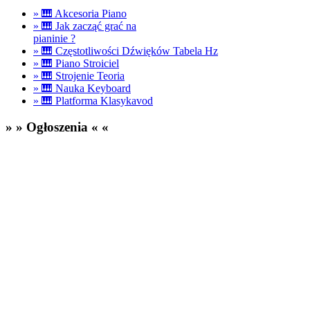
» 🎹
Akcesoria Piano
» 🎹 Jak zacząć grać na
pianinie ?
» 🎹 Częstotliwości Dźwięków Tabela
Hz
» 🎹 Piano Stroiciel
» 🎹 Strojenie Teoria
» 🎹 Nauka Keyboard
» 🎹 Platforma Klasykavod
» » Ogłoszenia « «