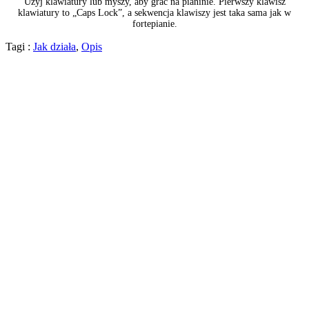
Użyj klawiatury lub myszy, aby grać na pianinie. Pierwszy klawisz
klawiatury to „Caps Lock”, a sekwencja klawiszy jest taka sama jak w
fortepianie.
Tagi :
Jak działa
,
Opis