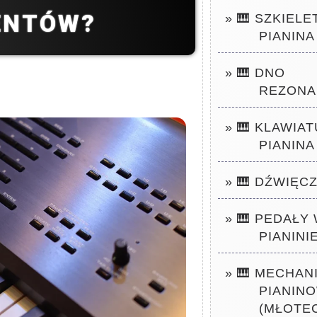
ENTÓW?
» 🎹 SZKIELE
PIANINA
» 🎹 DNO
REZON
» 🎹 KLAWIA
PIANINA
» 🎹 DŹWIĘC
» 🎹 PEDAŁY
PIANINI
» 🎹 MECHAN
PIANIN
(MŁOTE