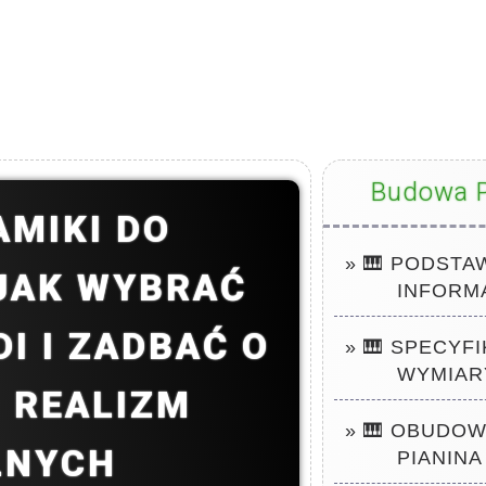
Budowa P
AMIKI DO
» 🎹 PODST
JAK WYBRAĆ
INFORM
I I ZADBAĆ O
» 🎹 SPECYFI
WYMIAR
I REALIZM
» 🎹 OBUDO
LNYCH
PIANINA