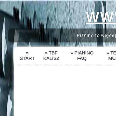
WWW
Pianino to więcej
»
» TBF
» PIANINO
» T
START
KALISZ
FAQ
MU