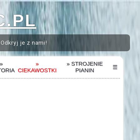
C.PL
 Odkryj je z nami!
»
»
» STROJENIE
☰
TORIA
CIEKAWOSTKI
PIANIN