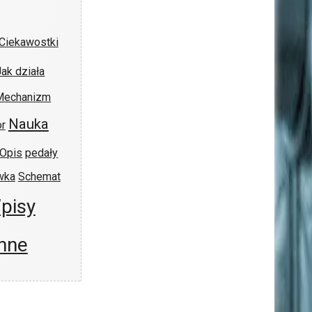
Ciekawostki
Jak działa
Mechanizm
Nauka
r
Opis
pedały
wka
Schemat
pisy
nne