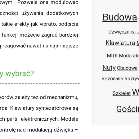
kowymi. Pozwala ona modulować
eczności używania dodatkowych
Budowa
kie efekty jak vibrato, podbicie
Dźwięcznica
j funkcji możecie zagrać bardziej
Klawiatura
dą reagować nawet na najmniejsze
MIDI
Moderato
Nuty
Obudowa
ry wybrać?
Rezonans
Rozry
W
Szkielet
worów zależy też od mechanizmu,
Gości
rda. Klawiatury syntezatorowe są
h partii elektronicznych. Modele
kontrolę nad modulacją dźwięku –