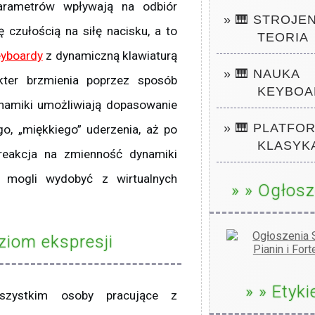
arametrów wpływają na odbiór
» 🎹 STROJE
ę czułością na siłę nacisku, a to
TEORIA
yboardy
z dynamiczną klawiaturą
» 🎹 NAUKA
kter brzmienia poprzez sposób
KEYBOA
namiki umożliwiają dopasowanie
» 🎹 PLATFO
go, „miękkiego” uderzenia, aż po
KLASYK
 reakcja na zmienność dynamiki
e mogli wydobyć z wirtualnych
» » Ogłosz
ziom ekspresji
» » Etyki
szystkim osoby pracujące z