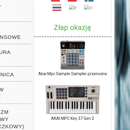
T
Złap okazję
ANSOWE
TURA
Akai Mpc Sample Sampler przenośny
ZNICA
 W
E
IZM
AKAI MPC Key 37 Gen 2
OWY
CZKOWY)