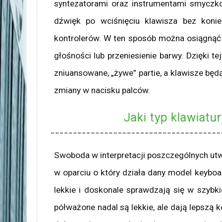
syntezatorami oraz instrumentami smycz
dźwięk po wciśnięciu klawisza bez koni
kontrolerów. W ten sposób można osiągnąć ta
głośności lub przeniesienie barwy. Dzięki te
zniuansowane, „żywe” partie, a klawisze bę
zmiany w nacisku palców.
Jaki typ klawiatu
Swoboda w interpretacji poszczególnych ut
w oparciu o który działa dany model keyboa
lekkie i doskonale sprawdzają się w szybkic
półważone nadal są lekkie, ale dają lepszą 