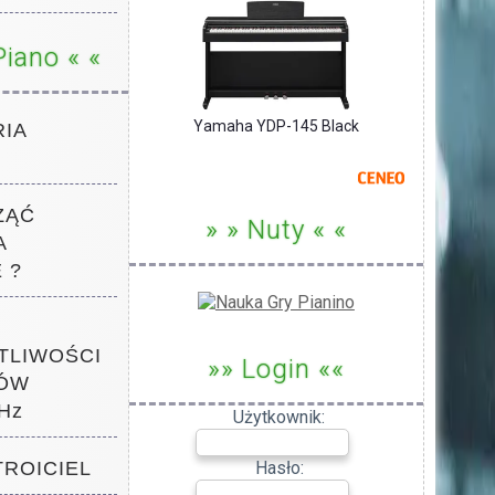
Piano « «
Yamaha YDP-145 Black
IA
ZĄĆ
» » Nuty « «
A
 ?
TLIWOŚCI
»» Login ««
ÓW
Hz
Użytkownik:
TROICIEL
Hasło: