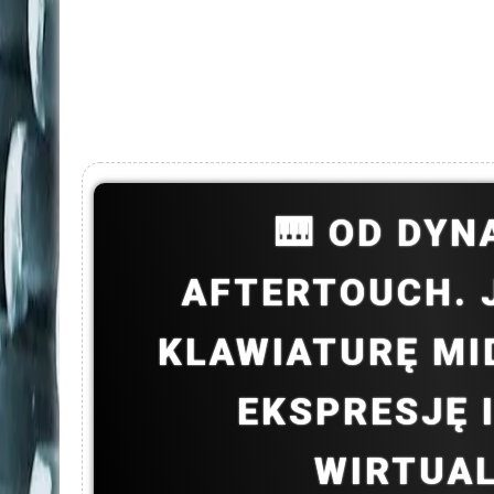
🎹 OD DYN
AFTERTOUCH. 
KLAWIATURĘ MID
EKSPRESJĘ 
WIRTUA