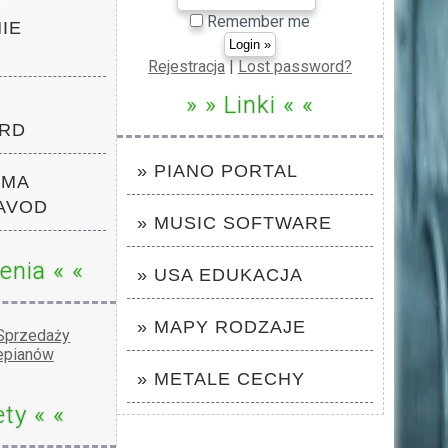
Remember me
NIE
Rejestracja
|
Lost password?
» » Linki « «
RD
» PIANO PORTAL
RMA
AVOD
» MUSIC SOFTWARE
enia « «
» USA EDUKACJA
» MAPY RODZAJE
» METALE CECHY
ety « «