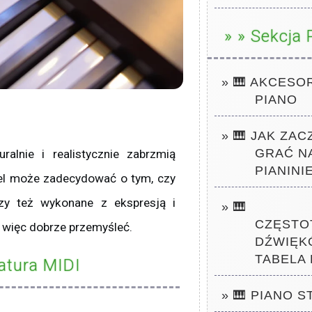
» » Sekcja 
» 🎹
AKCESOR
PIANO
» 🎹 JAK ZAC
GRAĆ N
ralnie i realistycznie zabrzmią
PIANINIE
del może zadecydować o tym, czy
czy też wykonane z ekspresją i
» 🎹
CZĘSTO
więc dobrze przemyśleć.
DŹWIĘK
TABELA
atura MIDI
» 🎹 PIANO S