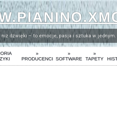
.PIANINO.XM
 niż dźwięki – to emocje, pasja i sztuka w jednym.
EORIA
»
»
»
ZYKI
PRODUCENCI
SOFTWARE
TAPETY
HIS