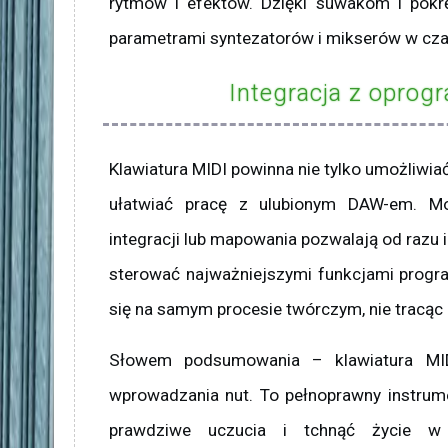
rytmów i efektów. Dzięki suwakom i pokr
parametrami syntezatorów i mikserów w cza
Integracja z opro
Klawiatura MIDI powinna nie tylko umożliwiać
ułatwiać pracę z ulubionym DAW-em. Mo
integracji lub mapowania pozwalają od razu 
sterować najważniejszymi funkcjami progr
się na samym procesie twórczym, nie tracąc 
Słowem podsumowania – klawiatura MID
wprowadzania nut. To pełnoprawny instrum
prawdziwe uczucia i tchnąć życie w w