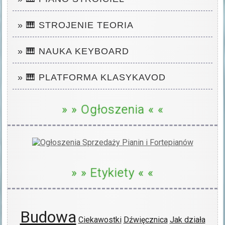
» 🎹 STROJENIE TEORIA
» 🎹 NAUKA KEYBOARD
» 🎹 PLATFORMA KLASYKAVOD
» » Ogłoszenia « «
» » Etykiety « «
Budowa
Ciekawostki
Dźwięcznica
Jak działa