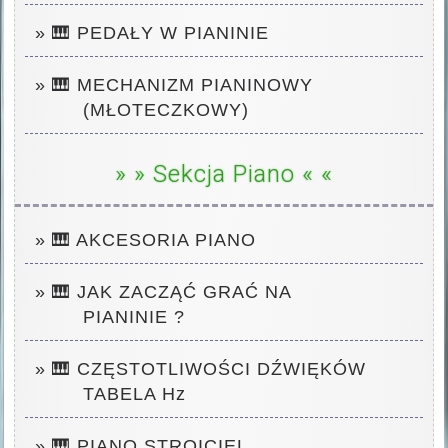
» 🎹 PEDAŁY W PIANINIE
» 🎹 MECHANIZM PIANINOWY
(MŁOTECZKOWY)
» » Sekcja Piano « «
» 🎹
AKCESORIA PIANO
» 🎹 JAK ZACZĄĆ GRAĆ NA
PIANINIE ?
» 🎹 CZĘSTOTLIWOŚCI DŹWIĘKÓW
TABELA
Hz
» 🎹 PIANO STROICIEL