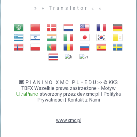
» » Translator « «
🎹 P I A N I N O . X M C . P L = E D U >> © KKS
TBFX Wszelkie prawa zastrzeżone - Motyw
UltraPiano
stworzony przez
dev.xmc.pl
|
Polityka
Prywatności
|
Kontakt z Nami
www.xmc.pl