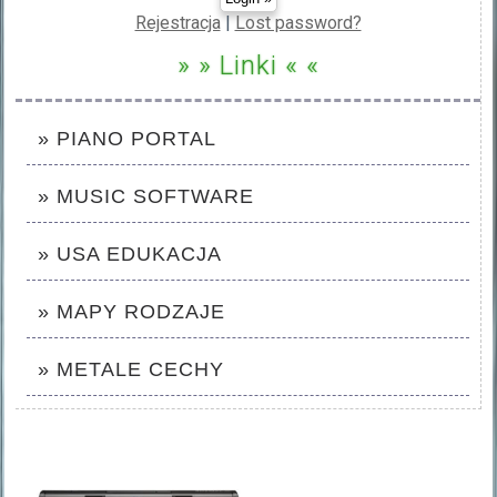
Rejestracja
|
Lost password?
» » Linki « «
» PIANO PORTAL
» MUSIC SOFTWARE
» USA EDUKACJA
» MAPY RODZAJE
» METALE CECHY