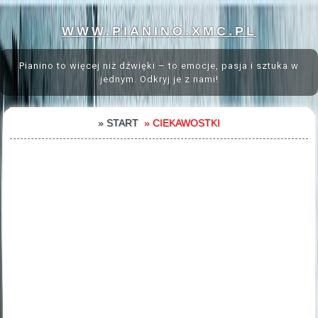
WWW.PIANINO.XMC.PL
Pianino to więcej niż dźwięki – to emocje, pasja i sztuka w
jednym. Odkryj je z nami!
» START
» CIEKAWOSTKI